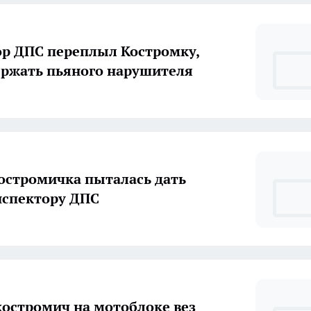
р ДПС переплыл Костромку,
ержать пьяного нарушителя
остромичка пыталась дать
нспектору ДПС
остромич на мотоблоке вез