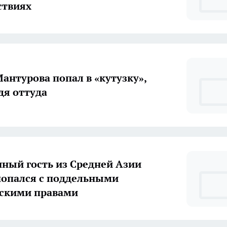
ствиях
антурова попал в «кутузку»,
дя оттуда
ный гость из Средней Азии
опался с поддельными
скими правами