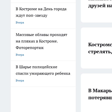
друзей н
В Костроме на День города
ждут поп-звезду
Вчера
Массовые облавы проходят
на пляжах в Костроме.
Костромским ДПСника
Фоторепортаж
стрелять
Вчера
В Шарье полицейские
спасли умирающего ребенка
Вчера
В Макарь
потерявш