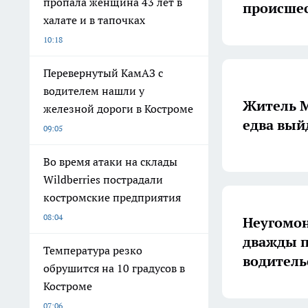
пропала женщина 43 лет в
происше
халате и в тапочках
10:18
Перевернутый КамАЗ с
водителем нашли у
Житель М
железной дороги в Костроме
едва вый
09:05
Во время атаки на склады
Wildberries пострадали
костромские предприятия
08:04
Неугомон
дважды п
Температура резко
водитель
обрушится на 10 градусов в
Костроме
07:06