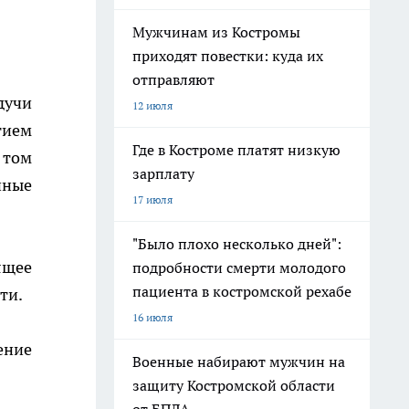
Мужчинам из Костромы
приходят повестки: куда их
отправляют
дучи
12 июля
тием
Где в Костроме платят низкую
 том
зарплату
нные
17 июля
"Было плохо несколько дней":
ящее
подробности смерти молодого
пациента в костромской рехабе
ти.
16 июля
ение
Военные набирают мужчин на
защиту Костромской области