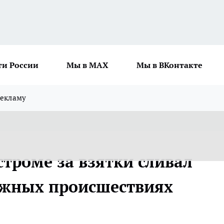
ти России
Мы в MAX
Мы в ВКонтакте
рекламу
троме за взятки сливал
жных происшествиях