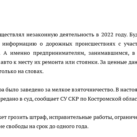
ествлял незаконную деятельность в 2022 году. Бу
л информацию о дорожных происшествиях с учас
м. А именно предпринимателям, занимавшимся, в
авто к месту их ремонта или стоянки. За ценные да
только на словах.
а было заведено за мелкое взяточничество. В насто
редано в суд, сообщает СУ СКР по Костромской облас
ет грозить штраф, исправительные работы, огранич
е свободы на срок до одного года.