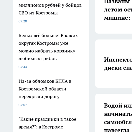
Названы 
миллионов рублей у бойцов
летом ос
СВО из Костромы
машине: 
07:20
Белых всё больше! В каких
округах Костромы уже
можно набрать корзинку
любимых грибов
Инспекто
диски сп
05:44
Из-за обломков БПЛА в
Костромской области
перекрыли дорогу
Водой ил
05:07
начинать
"Какие праздники в такое
самообсл
время?": в Костроме
навсегда