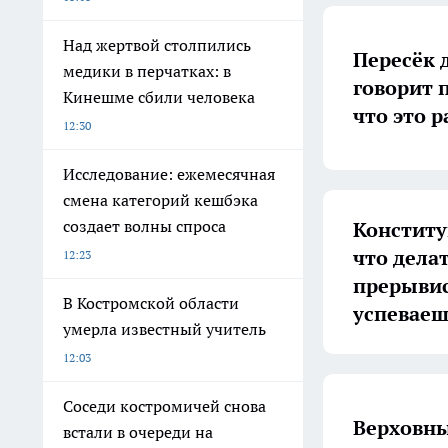
Над жертвой столпились
Пересёк 
медики в перчатках: в
говорит 
Кинешме сбили человека
что это р
12:30
Исследование: ежемесячная
смена категорий кешбэка
создает волны спроса
Конститу
что делат
12:23
прерывис
В Костромской области
успеваеш
умерла известный учитель
12:03
Соседи костромичей снова
Верховны
встали в очереди на