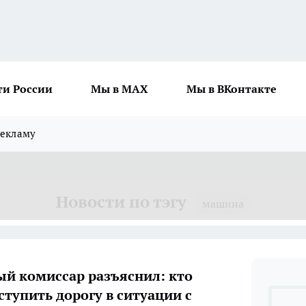
ти России
Мы в MAX
Мы в ВКонтакте
рекламу
Новости по тэгу
машина
й комиссар разъяснил: кто
ступить дорогу в ситуации с