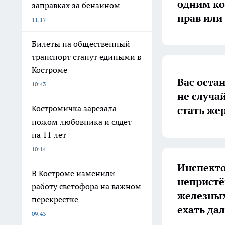
одним ко
заправках за бензином
прав или
11:17
Билеты на общественный
транспорт станут едиными в
Костроме
Вас оста
10:43
не случа
Костромичка зарезала
стать же
ножом любовника и сядет
на 11 лет
10:14
Инспекто
В Костроме изменили
непристё
работу светофора на важном
железных
перекрестке
ехать да
09:43