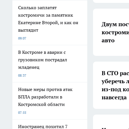
Сколько заплатят
костромичи за памятник
Екатерине Второй, и как он
Двум пос
выглядит
костроми
09:07
авто
В Костроме в аварии с
грузовиком пострадал
младенец
В СТО ра
08:37
уберечь 
из-под к
Новые меры против атак
навсегда
БПЛА разработали в
Костромской области
07:55
Иностранец похитил 7