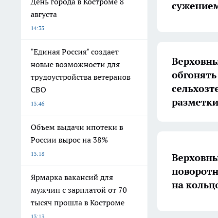
День города в Костроме 8
сужением
августа
14:35
"Единая Россия" создает
Верховны
новые возможности для
обгонять
трудоустройства ветеранов
сельхозт
СВО
разметк
13:46
Объем выдачи ипотеки в
России вырос на 38%
13:18
Верховны
поворотн
Ярмарка вакансий для
на кольц
мужчин с зарплатой от 70
тысяч прошла в Костроме
13:13