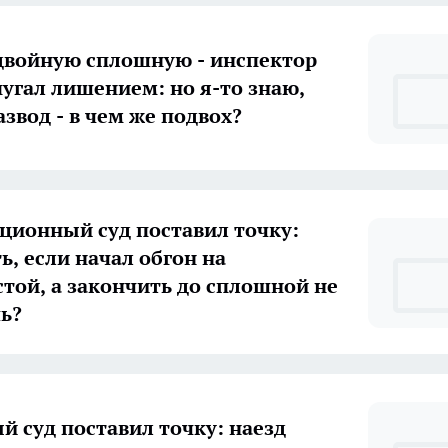
двойную сплошную - инспектор
пугал лишением: но я-то знаю,
азвод - в чем же подвох?
ционный суд поставил точку:
ь, если начал обгон на
той, а закончить до сплошной не
ь?
й суд поставил точку: наезд