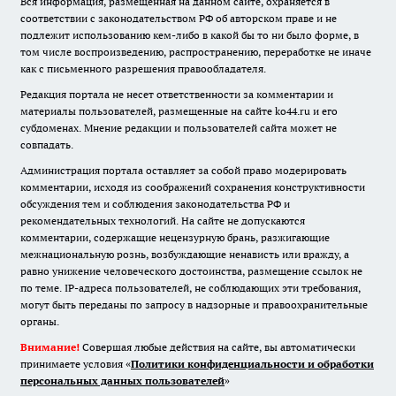
Вся информация, размещенная на данном сайте, охраняется в
соответствии с законодательством РФ об авторском праве и не
подлежит использованию кем-либо в какой бы то ни было форме, в
том числе воспроизведению, распространению, переработке не иначе
как с письменного разрешения правообладателя.
Редакция портала не несет ответственности за комментарии и
материалы пользователей, размещенные на сайте ko44.ru и его
субдоменах. Мнение редакции и пользователей сайта может не
совпадать.
Администрация портала оставляет за собой право модерировать
комментарии, исходя из соображений сохранения конструктивности
обсуждения тем и соблюдения законодательства РФ и
рекомендательных технологий. На сайте не допускаются
комментарии, содержащие нецензурную брань, разжигающие
межнациональную рознь, возбуждающие ненависть или вражду, а
равно унижение человеческого достоинства, размещение ссылок не
по теме. IP-адреса пользователей, не соблюдающих эти требования,
могут быть переданы по запросу в надзорные и правоохранительные
органы.
Внимание!
Совершая любые действия на сайте, вы автоматически
принимаете условия «
Политики конфиденциальности и обработки
персональных данных пользователей
»