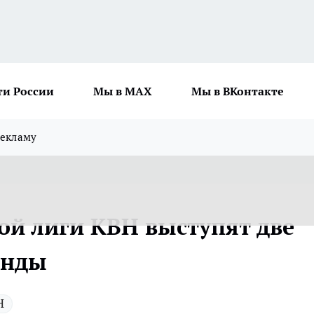
ти России
Мы в MAX
Мы в ВКонтакте
рекламу
ой лиги КВН выступят две
анды
Н