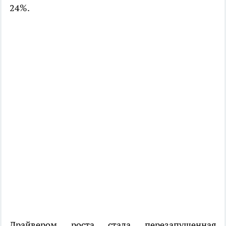
24%.
Драйвером роста стала перезапущенная