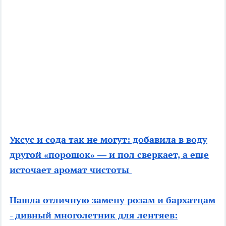
Уксус и сода так не могут: добавила в воду
другой «порошок» — и пол сверкает, а еще
источает аромат чистоты
Нашла отличную замену розам и бархатцам
- дивный многолетник для лентяев: