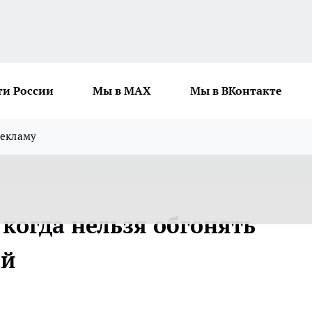
ти России
Мы в MAX
Мы в ВКонтакте
рекламу
когда нельзя обгонять
ей