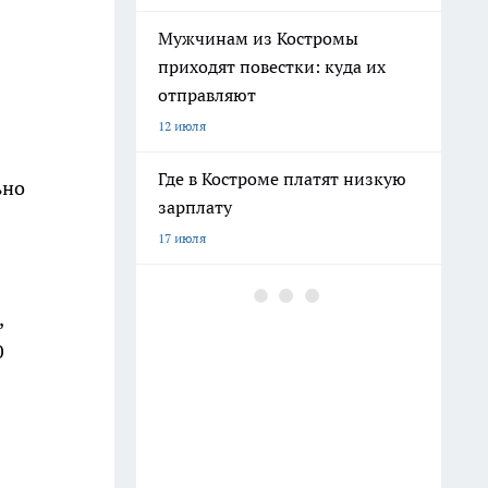
Мужчинам из Костромы
приходят повестки: куда их
отправляют
12 июля
Где в Костроме платят низкую
ьно
зарплату
17 июля
"Было плохо несколько дней":
,
подробности смерти молодого
пациента в костромской рехабе
0
16 июля
Военные набирают мужчин на
защиту Костромской области