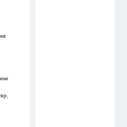
День города в Костроме 8
августа 2026 года: афиша
праздника
31 июля
емя
Забыла про откачку, смрад и
облака мух — засыпаю в яму
порошок с кухни: всасывает
запах из дачного туалета в
мгновение ока
онне
14 июля
От блогера из Костромы
вр.
ростом с первоклассника
фанатеют семь миллионов:
"Зашло, когда станцевал на
костылях"