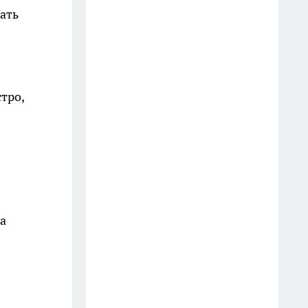
ать
25 июля
БПЛА летят в сторону
Костромской области
27 июля
тро,
Один человек погиб и четверо
пострадали от атаки БПЛА в
соседнем с Костромой регионе
16 июля
Школьники массово уходят из
а
10 классов и поступают в
техникумы Костромы: учат
даже БПЛА
10 июля