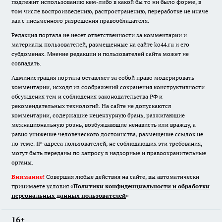
подлежит использованию кем-либо в какой бы то ни было форме, в
том числе воспроизведению, распространению, переработке не иначе
как с письменного разрешения правообладателя.
Редакция портала не несет ответственности за комментарии и
материалы пользователей, размещенные на сайте ko44.ru и его
субдоменах. Мнение редакции и пользователей сайта может не
совпадать.
Администрация портала оставляет за собой право модерировать
комментарии, исходя из соображений сохранения конструктивности
обсуждения тем и соблюдения законодательства РФ и
рекомендательных технологий. На сайте не допускаются
комментарии, содержащие нецензурную брань, разжигающие
межнациональную рознь, возбуждающие ненависть или вражду, а
равно унижение человеческого достоинства, размещение ссылок не
по теме. IP-адреса пользователей, не соблюдающих эти требования,
могут быть переданы по запросу в надзорные и правоохранительные
органы.
Внимание!
Совершая любые действия на сайте, вы автоматически
принимаете условия «
Политики конфиденциальности и обработки
персональных данных пользователей
»
16+