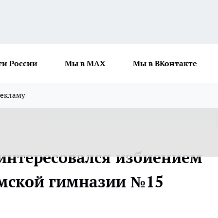
ти России
Мы в MAX
Мы в ВКонтакте
рекламу
интересовался избиением
омской гимназии №15