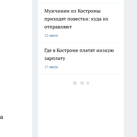
Мужчинам из Костромы
приходят повестки: куда их
отправляют
12 июля
Где в Костроме платят низкую
зарплату
17 июля
Ехать ли в Крым 2026 из-за
ситуации со светом и
бензином: репортаж
8 июля
за
Бензина хватает, а очереди
поэтому: все о топливе в