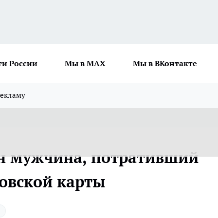
ти России
Мы в MAX
Мы в ВКонтакте
рекламу
н мужчина, потративший
ковской карты