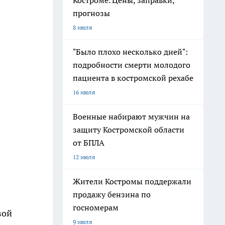
Костроме. Цены, заправки,
прогнозы
8 июля
"Было плохо несколько дней":
подробности смерти молодого
пациента в костромской рехабе
16 июля
Военные набирают мужчин на
защиту Костромской области
от БПЛА
12 июля
Жители Костромы поддержали
продажу бензина по
госномерам
вой
9 июля