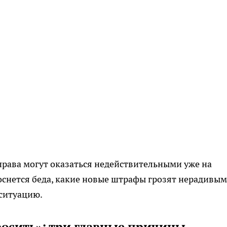
 права могут оказаться недействительными уже на
оснется беда, какие новые штрафы грозят нерадивым
 ситуацию.
осить»: три главные причины