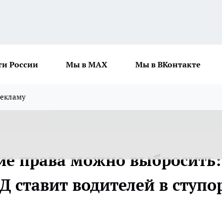
ти России
Мы в MAX
Мы в ВКонтакте
рекламу
кие права можно выбросить:
 ставит водителей в ступо