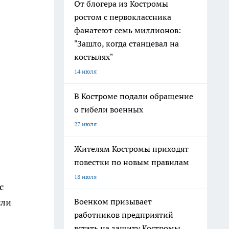
От блогера из Костромы
ростом с первоклассника
фанатеют семь миллионов:
"Зашло, когда станцевал на
костылях"
14 июля
В Костроме подали обращение
о гибели военных
27 июля
Жителям Костромы приходят
повестки по новым правилам
18 июля
с
Военком призывает
сли
работников предприятий
встать на защиту Костромы