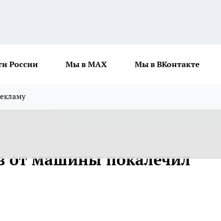
ти России
Мы в MAX
Мы в ВКонтакте
рекламу
в от машины покалечил