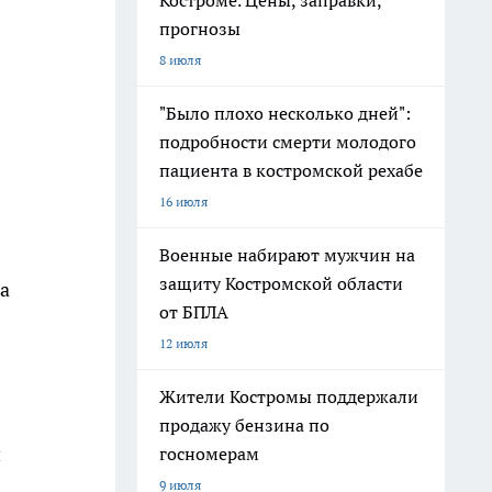
Костроме. Цены, заправки,
прогнозы
8 июля
"Было плохо несколько дней":
подробности смерти молодого
пациента в костромской рехабе
16 июля
Военные набирают мужчин на
защиту Костромской области
а
от БПЛА
12 июля
Жители Костромы поддержали
продажу бензина по
й
госномерам
9 июля