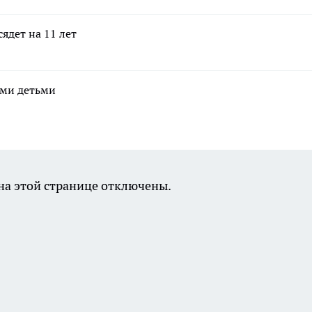
ядет на 11 лет
ими детьми
а этой странице отключены.