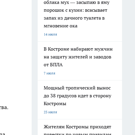
облака мух — засыпаю в яму
порошок с кухни: всасывает
запах из дачного туалета в
мгновение ока
14 июля
В Костроме набирают мужчин
на защиту жителей и заводов
от БПЛА
7 июля
Мощный тропический вынос
до 38 градусов идет в сторону
Костромы
тва.
23 июля
Жителям Костромы приходят
за
повестки по новым правилам