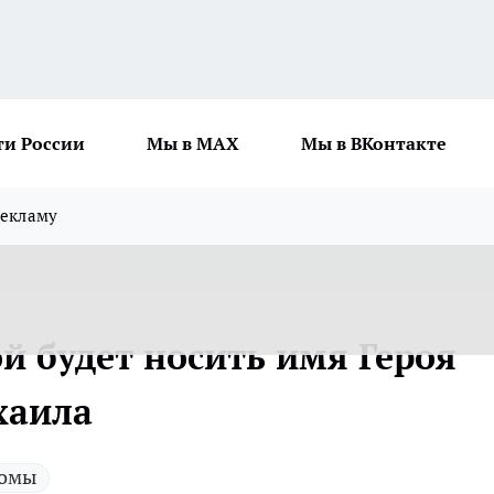
ти России
Мы в MAX
Мы в ВКонтакте
рекламу
й будет носить имя Героя
хаила
ромы