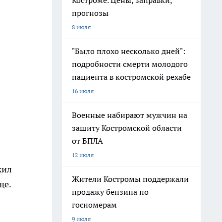
Костроме. Цены, заправки,
прогнозы
8 июля
"Было плохо несколько дней":
подробности смерти молодого
пациента в костромской рехабе
16 июля
Военные набирают мужчин на
защиту Костромской области
от БПЛА
12 июля
жил
Жители Костромы поддержали
ще.
продажу бензина по
госномерам
9 июля