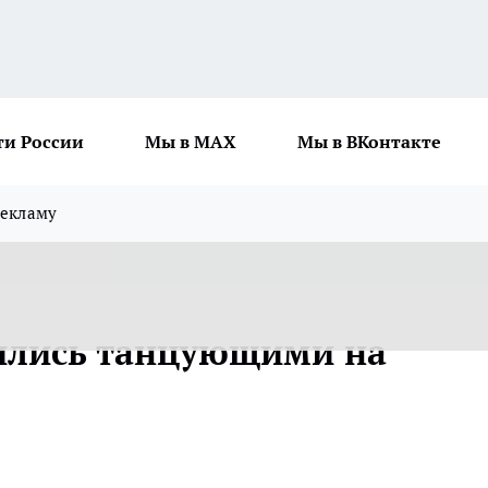
ти России
Мы в MAX
Мы в ВКонтакте
рекламу
ились танцующими на