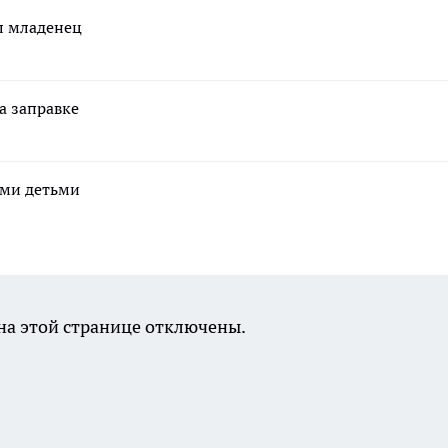
ал младенец
а заправке
ими детьми
а этой странице отключены.