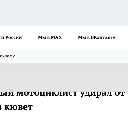
ти России
Мы в MAX
Мы в ВКонтакте
рекламу
ый мотоциклист удирал от
в кювет