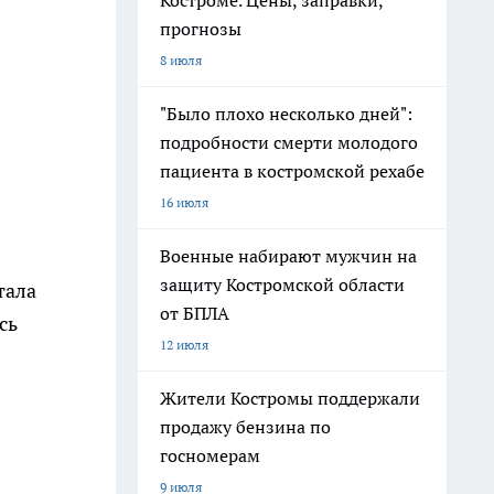
Костроме. Цены, заправки,
прогнозы
8 июля
"Было плохо несколько дней":
подробности смерти молодого
пациента в костромской рехабе
16 июля
Военные набирают мужчин на
защиту Костромской области
тала
от БПЛА
сь
12 июля
Жители Костромы поддержали
продажу бензина по
госномерам
9 июля