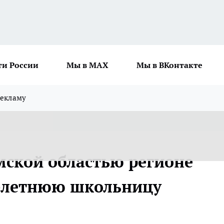
ти России
Мы в MAX
Мы в ВКонтакте
рекламу
мской областью регионе
-летнюю школьницу