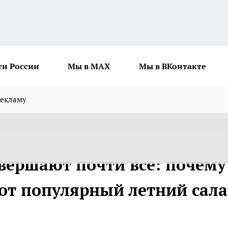
ти России
Мы в MAX
Мы в ВКонтакте
рекламу
вершают почти все: почему
тот популярный летний сала