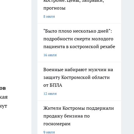
Костроме. Цены, заправки,
прогнозы
8 июля
"Было плохо несколько дней":
подробности смерти молодого
пациента в костромской рехабе
16 июля
Военные набирают мужчин на
защиту Костромской области
от БПЛА
ов
12 июля
кая
нут
Жители Костромы поддержали
продажу бензина по
госномерам
9 июля