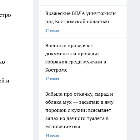
Вражеские БПЛА уничтожили
стро
над Костромской областью
27 июля
Военные проверяют
документы и проводят
но
собрания среди мужчин в
Костроме
17 июля
ей и
Забыла про откачку, смрад и
облака мух — засыпаю в яму
порошок с кухни: всасывает
запах из дачного туалета в
мгновение ока
14 июля