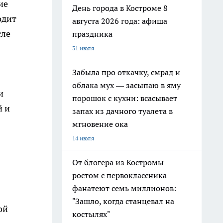
ие
День города в Костроме 8
одит
августа 2026 года: афиша
сле
праздника
31 июля
Забыла про откачку, смрад и
облака мух — засыпаю в яму
и
порошок с кухни: всасывает
й и
запах из дачного туалета в
мгновение ока
14 июля
От блогера из Костромы
ростом с первоклассника
фанатеют семь миллионов:
"Зашло, когда станцевал на
ой
костылях"