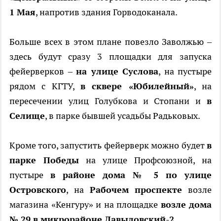
1 Мая
, напротив здания Горводоканала.
Больше всех в этом плане повезло Заволжью –
здесь будут сразу 3 площадки для запуска
фейерверков –
на улице Суслова
, на пустыре
рядом с КГТУ,
в сквере «Юбилейный»
, на
пересечении улиц Голубкова и Стопани и
в
Селище
, в парке бывшей усадьбы Радьковых.
Кроме того, запустить фейерверк можно будет
в
парке Победы
на улице Профсоюзной, на
пустыре
в районе дома № 5 по улице
Островского
, на
Рабочем проспекте
возле
магазина «Кенгуру» и на площадке
возле дома
№ 29 в микрорайоне Давыдовский-2
.