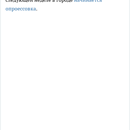
опроессовка
.