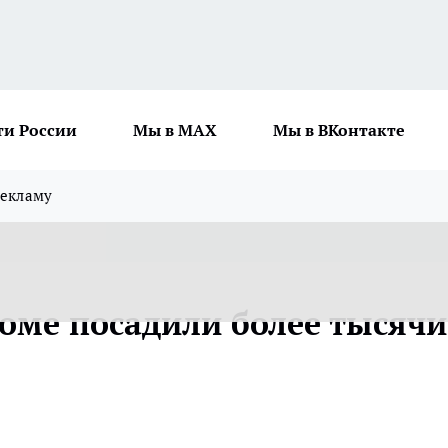
ти России
Мы в MAX
Мы в ВКонтакте
рекламу
роме посадили более тысячи