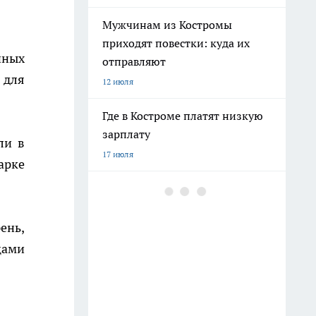
Мужчинам из Костромы
приходят повестки: куда их
нных
отправляют
 для
12 июля
Где в Костроме платят низкую
зарплату
ли в
17 июля
арке
Ехать ли в Крым 2026 из-за
ситуации со светом и
бензином: репортаж
ень,
8 июля
цами
Бензина хватает, а очереди
поэтому: все о топливе в