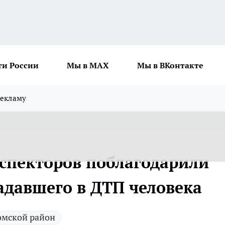
ти России
Мы в MAX
Мы в ВКонтакте
рекламу
спекторов поблагодарили
адавшего в ДТП человека
омской район