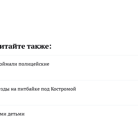
итайте также:
поймали полицейские
 езды на питбайке под Костромой
ими детьми