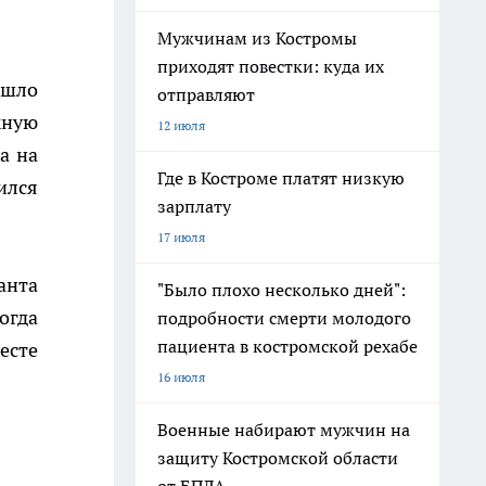
Мужчинам из Костромы
приходят повестки: куда их
ошло
отправляют
жную
12 июля
а на
Где в Костроме платят низкую
ился
зарплату
17 июля
анта
"Было плохо несколько дней":
огда
подробности смерти молодого
пациента в костромской рехабе
есте
16 июля
Военные набирают мужчин на
защиту Костромской области