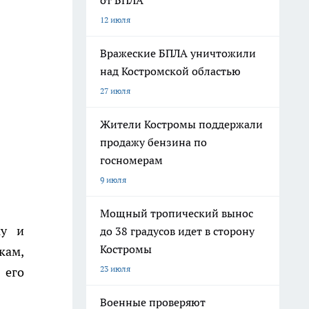
от БПЛА
12 июля
Вражеские БПЛА уничтожили
над Костромской областью
27 июля
Жители Костромы поддержали
продажу бензина по
госномерам
9 июля
Мощный тропический вынос
ку и
до 38 градусов идет в сторону
Костромы
кам,
23 июля
 его
Военные проверяют