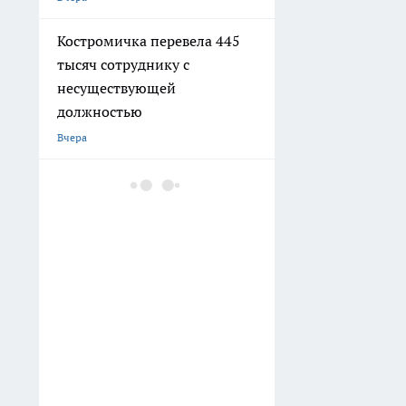
Костромичка перевела 445
тысяч сотруднику с
несуществующей
должностью
Вчера
Молодая костромичка
украла подарок на День
рождения
Вчера
Костромским пчеловодам
выделили 20 миллионов
рублей
Вчера