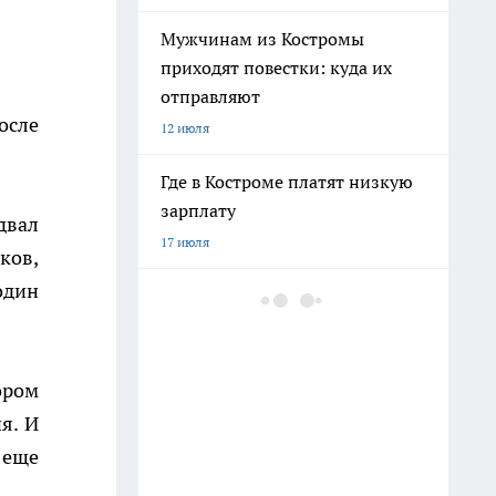
Мужчинам из Костромы
приходят повестки: куда их
отправляют
осле
12 июля
Где в Костроме платят низкую
зарплату
двал
17 июля
ков,
один
"Было плохо несколько дней":
подробности смерти молодого
пациента в костромской рехабе
16 июля
ором
я. И
Вражеские БПЛА уничтожили
 еще
над Костромской областью