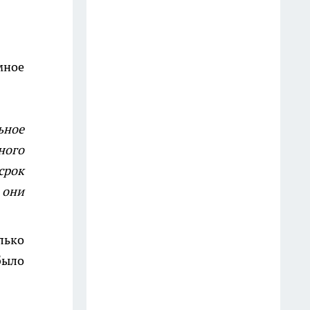
День города в Костроме 8
августа 2026 года: афиша
праздника
мное
31 июля
Забыла про откачку, смрад и
облака мух — засыпаю в яму
ьное
порошок с кухни: всасывает
ного
запах из дачного туалета в
срок
мгновение ока
 они
14 июля
От блогера из Костромы
олько
ростом с первоклассника
было
фанатеют семь миллионов:
"Зашло, когда станцевал на
костылях"