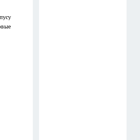
27 июля
Мощный тропический вынос
пусу
до 38 градусов идет в сторону
овые
Костромы
23 июля
Военные набирают мужчин на
защиту Костромской области
от БПЛА
12 июля
Военные проверяют
документы и проводят
собрания среди мужчин в
Костроме
17 июля