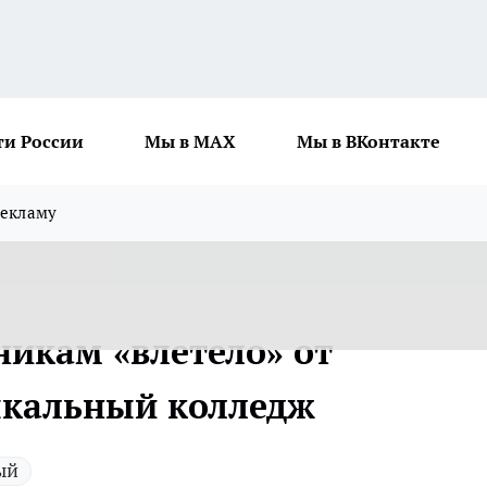
ти России
Мы в MAX
Мы в ВКонтакте
рекламу
икам «влетело» от
ыкальный колледж
ый