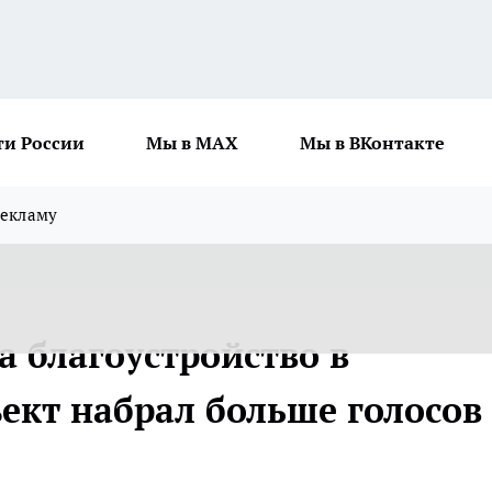
ти России
Мы в MAX
Мы в ВКонтакте
рекламу
а благоустройство в
ект набрал больше голосов