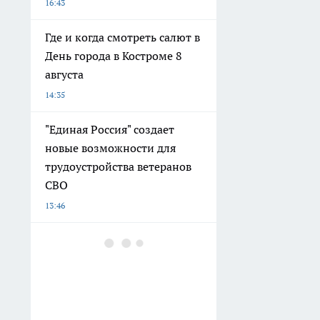
16:43
Где и когда смотреть салют в
День города в Костроме 8
августа
14:35
"Единая Россия" создает
новые возможности для
трудоустройства ветеранов
СВО
13:46
Объем выдачи ипотеки в
России вырос на 38%
13:18
Ярмарка вакансий для