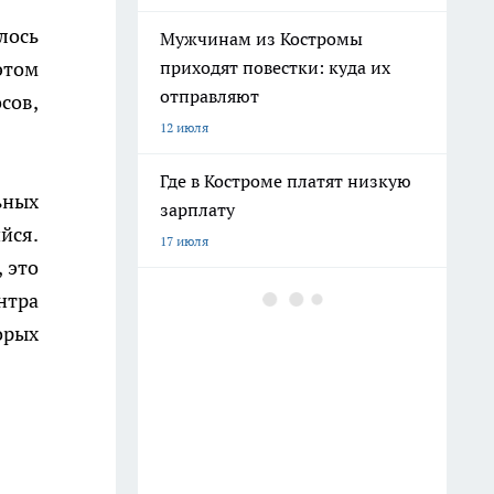
лось
Мужчинам из Костромы
этом
приходят повестки: куда их
отправляют
сов,
12 июля
Где в Костроме платят низкую
ьных
зарплату
йся.
17 июля
 это
Ехать ли в Крым 2026 из-за
нтра
ситуации со светом и
орых
бензином: репортаж
8 июля
Бензина хватает, а очереди
поэтому: все о топливе в