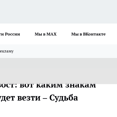
ти России
Мы в MAX
Мы в ВКонтакте
рекламу
ост: вот каким знакам
дет везти – Судьба