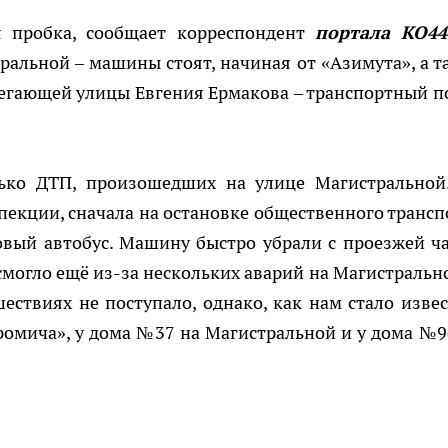
я пробка, сообщает корреспондент
портала КО44
альной – машины стоят, начиная от «Азимута», а т
легающей улицы Евгения Ермакова – транспортный п
лько ДТП, произошедших на улице Магистральной
екции, сначала на остановке общественного трансп
вый автобус. Машину быстро убрали с проезжей ча
могло ещё из-за нескольких аварий на Магистрально
ствиях не поступало, однако, как нам стало извес
ромича», у дома №37 на Магистральной и у дома №9