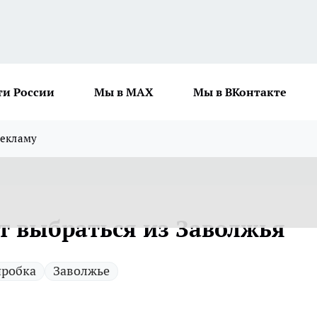
ти России
Мы в MAX
Мы в ВКонтакте
рекламу
т выбраться из Заволжья
пробка
Заволжье