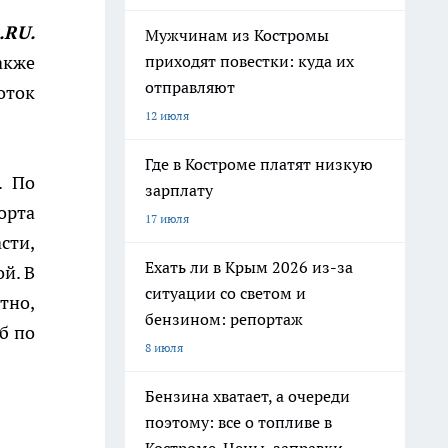
.RU.
Мужчинам из Костромы
акже
приходят повестки: куда их
отправляют
оток
12 июля
Где в Костроме платят низкую
. По
зарплату
орта
17 июля
сти,
Ехать ли в Крым 2026 из-за
й. В
ситуации со светом и
тно,
бензином: репортаж
б по
8 июля
Бензина хватает, а очереди
поэтому: все о топливе в