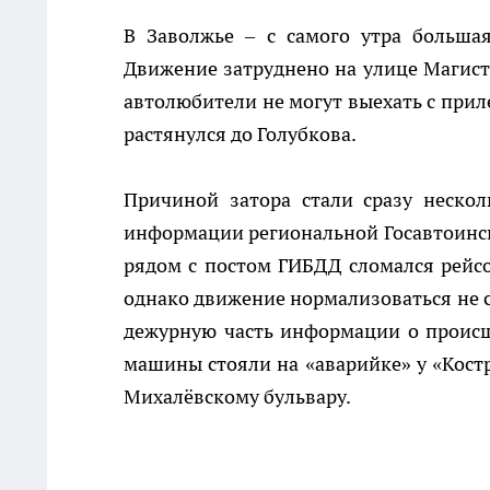
В Заволжье – с самого утра больша
Движение затруднено на улице Магистр
автолюбители не могут выехать с при
растянулся до Голубкова.
Причиной затора стали сразу неско
информации региональной Госавтоинсп
рядом с постом ГИБДД сломался рейсо
однако движение нормализоваться не с
дежурную часть информации о происше
машины стояли на «аварийке» у «Кост
Михалёвскому бульвару.