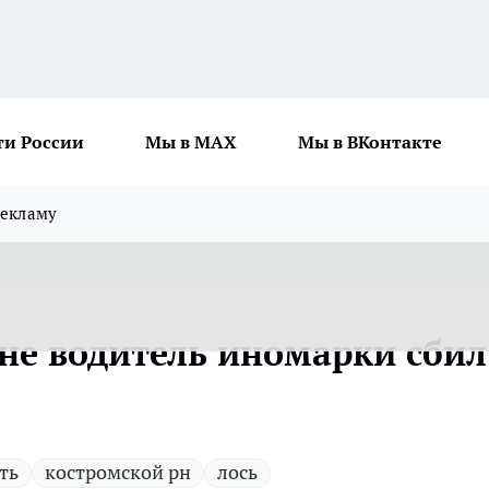
ти России
Мы в MAX
Мы в ВКонтакте
рекламу
не водитель иномарки сбил
ть
костромской рн
лось