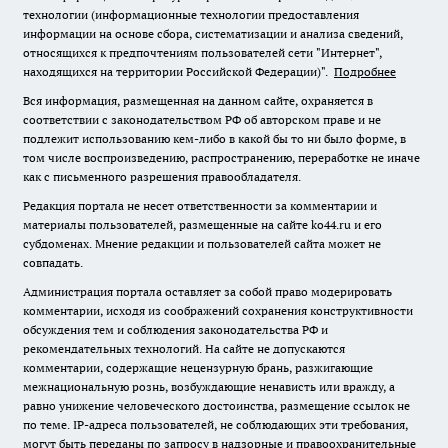
технологии (информационные технологии предоставления
информации на основе сбора, систематизации и анализа сведений,
относящихся к предпочтениям пользователей сети "Интернет",
находящихся на территории Российской Федерации)".
Подробнее
Вся информация, размещенная на данном сайте, охраняется в
соответствии с законодательством РФ об авторском праве и не
подлежит использованию кем-либо в какой бы то ни было форме, в
том числе воспроизведению, распространению, переработке не иначе
как с письменного разрешения правообладателя.
Редакция портала не несет ответственности за комментарии и
материалы пользователей, размещенные на сайте ko44.ru и его
субдоменах. Мнение редакции и пользователей сайта может не
совпадать.
Администрация портала оставляет за собой право модерировать
комментарии, исходя из соображений сохранения конструктивности
обсуждения тем и соблюдения законодательства РФ и
рекомендательных технологий. На сайте не допускаются
комментарии, содержащие нецензурную брань, разжигающие
межнациональную рознь, возбуждающие ненависть или вражду, а
равно унижение человеческого достоинства, размещение ссылок не
по теме. IP-адреса пользователей, не соблюдающих эти требования,
могут быть переданы по запросу в надзорные и правоохранительные