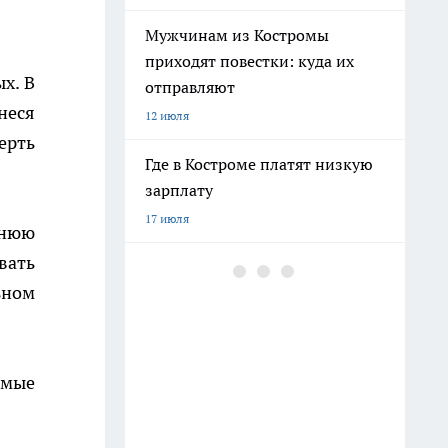
Мужчинам из Костромы
приходят повестки: куда их
х. В
отправляют
неся
12 июля
ерть
Где в Костроме платят низкую
зарплату
17 июля
тнюю
вать
Ехать ли в Крым 2026 из-за
ьном
ситуации со светом и
бензином: репортаж
8 июля
имые
Бензина хватает, а очереди
поэтому: все о топливе в