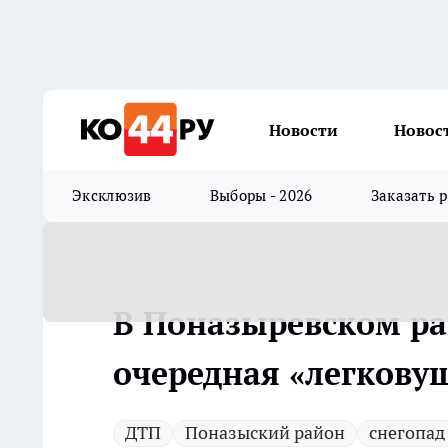
Новости
Новос
Эксклюзив
Выборы - 2026
Заказать 
В Поназыревском ра
очередная «легкову
ДТП
Поназыский район
снегопад