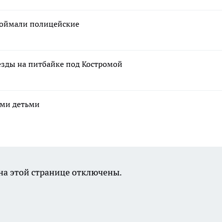
поймали полицейские
 езды на питбайке под Костромой
ими детьми
а этой странице отключены.