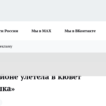
ти России
Мы в MAX
Мы в ВКонтакте
рекламу
йоне улетела в кювет
шка»