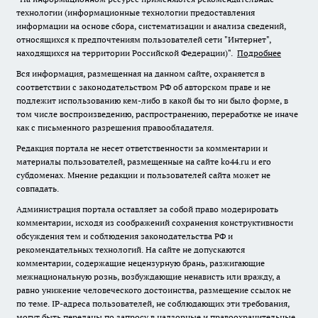
технологии (информационные технологии предоставления
информации на основе сбора, систематизации и анализа сведений,
относящихся к предпочтениям пользователей сети "Интернет",
находящихся на территории Российской Федерации)".
Подробнее
Вся информация, размещенная на данном сайте, охраняется в
соответствии с законодательством РФ об авторском праве и не
подлежит использованию кем-либо в какой бы то ни было форме, в
том числе воспроизведению, распространению, переработке не иначе
как с письменного разрешения правообладателя.
Редакция портала не несет ответственности за комментарии и
материалы пользователей, размещенные на сайте ko44.ru и его
субдоменах. Мнение редакции и пользователей сайта может не
совпадать.
Администрация портала оставляет за собой право модерировать
комментарии, исходя из соображений сохранения конструктивности
обсуждения тем и соблюдения законодательства РФ и
рекомендательных технологий. На сайте не допускаются
комментарии, содержащие нецензурную брань, разжигающие
межнациональную рознь, возбуждающие ненависть или вражду, а
равно унижение человеческого достоинства, размещение ссылок не
по теме. IP-адреса пользователей, не соблюдающих эти требования,
могут быть переданы по запросу в надзорные и правоохранительные