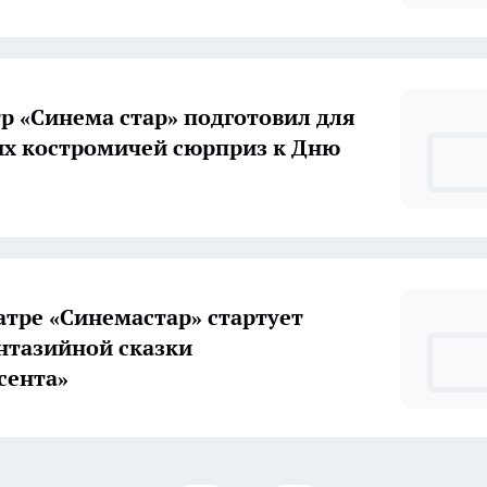
р «Синема стар» подготовил для
х костромичей сюрприз к Дню
атре «Синемастар» стартует
нтазийной сказки
сента»