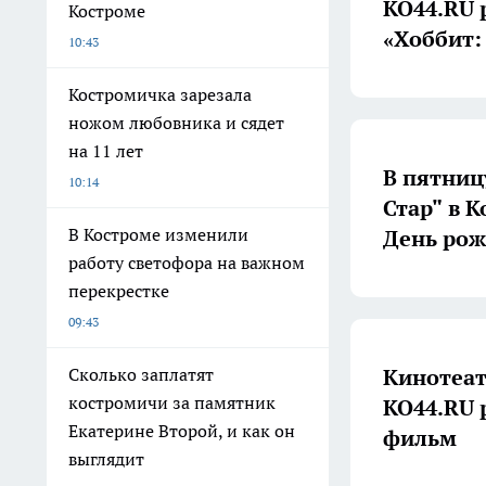
КО44.RU 
Костроме
«Хоббит:
10:43
Костромичка зарезала
ножом любовника и сядет
на 11 лет
В пятниц
10:14
Стар" в 
В Костроме изменили
День ро
работу светофора на важном
перекрестке
09:43
Кинотеат
Сколько заплатят
костромичи за памятник
КО44.RU 
Екатерине Второй, и как он
фильм
выглядит