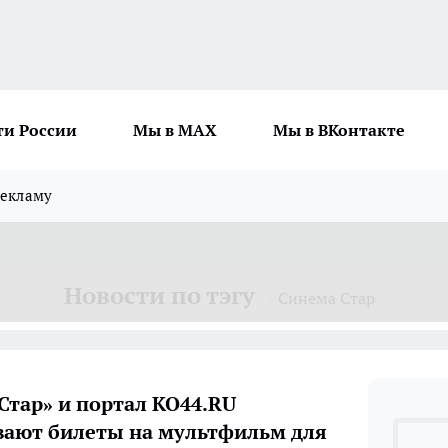
ти России
Мы в MAX
Мы в ВКонтакте
рекламу
Новости по тэгу
Синема Стар
Стар» и портал КО44.RU
ают билеты на мультфильм для