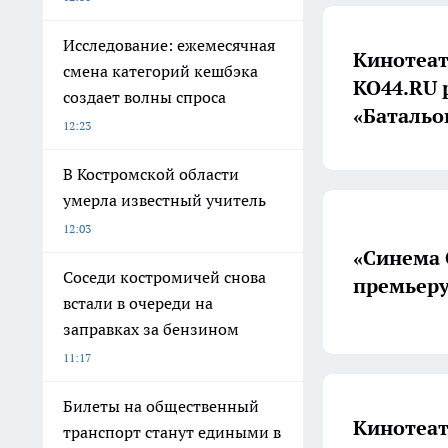
Исследование: ежемесячная
Кинотеат
смена категорий кешбэка
КО44.RU 
создает волны спроса
«Батальо
12:23
В Костромской области
умерла известный учитель
12:03
«Синема 
Соседи костромичей снова
премьеру
встали в очереди на
заправках за бензином
11:17
Билеты на общественный
Кинотеат
транспорт станут едиными в