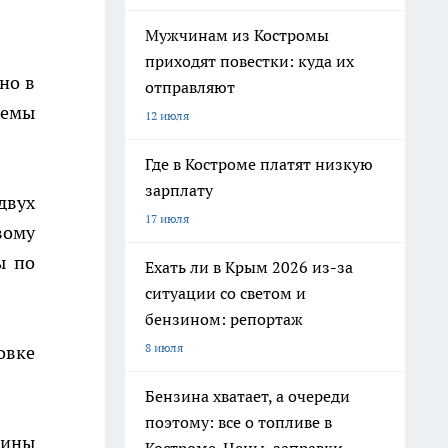
Мужчинам из Костромы
приходят повестки: куда их
но в
отправляют
темы
12 июля
Где в Костроме платят низкую
зарплату
двух
17 июля
вому
ы по
Ехать ли в Крым 2026 из-за
ситуации со светом и
бензином: репортаж
8 июля
овке
Бензина хватает, а очереди
поэтому: все о топливе в
вины