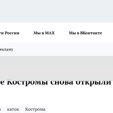
ти России
Мы в MAX
Мы в ВКонтакте
рекламу
е Костромы снова открыли
в
каток
Кострома