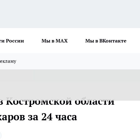
ти России
Мы в MAX
Мы в ВКонтакте
рекламу
в Костромской области
аров за 24 часа