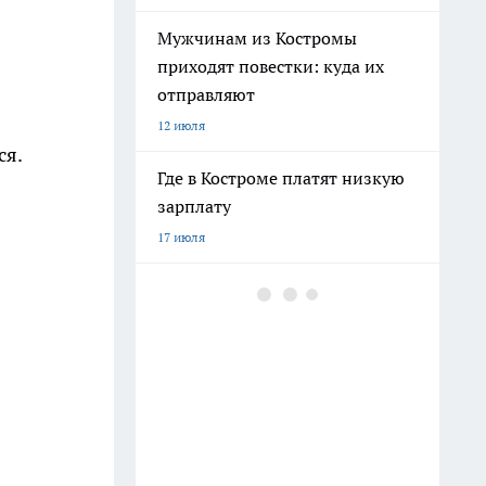
Мужчинам из Костромы
приходят повестки: куда их
отправляют
12 июля
ся.
Где в Костроме платят низкую
зарплату
17 июля
Ехать ли в Крым 2026 из-за
ситуации со светом и
бензином: репортаж
8 июля
Бензина хватает, а очереди
поэтому: все о топливе в