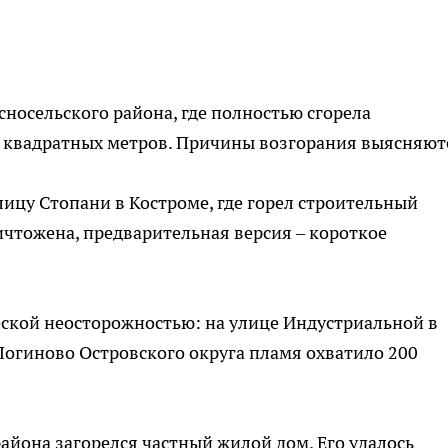
носельского района, где полностью сгорела
 квадратных метров. Причины возгорания выясняют
лицу Стопани в Костроме, где горел строительный
ичтожена, предварительная версия – короткое
еской неосторожностью: на улице Индустриальной в
 Логиново Островского округа пламя охватило 200
айона загорелся частный жилой дом. Его удалось