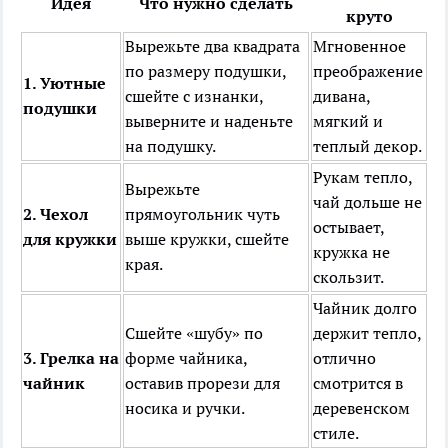
Идея
Что нужно сделать
круто
Вырежьте два квадрата
Мгновенное
по размеру подушки,
преображение
1. Уютные
сшейте с изнанки,
дивана,
подушки
выверните и наденьте
мягкий и
на подушку.
теплый декор.
Рукам тепло,
Вырежьте
чай дольше не
2. Чехол
прямоугольник чуть
остывает,
для кружки
выше кружки, сшейте
кружка не
края.
скользит.
Чайник долго
Сшейте «шубу» по
держит тепло,
3. Грелка на
форме чайника,
отлично
чайник
оставив прорези для
смотрится в
носика и ручки.
деревенском
стиле.