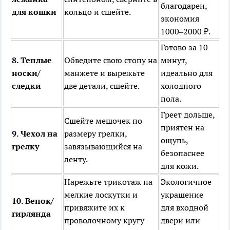
благодарен,
для кошки
кольцо и сшейте.
экономия
1000–2000 ₽.
Готово за 10
8. Теплые
Обведите свою стопу на
минут,
носки/
манжете и вырежьте
идеально для
следки
две детали, сшейте.
холодного
пола.
Греет дольше,
Сшейте мешочек по
приятен на
9. Чехол на
размеру грелки,
ощупь,
грелку
завязывающийся на
безопаснее
ленту.
для кожи.
Нарежьте трикотаж на
Экологичное
мелкие лоскутки и
украшение
10. Венок/
привяжите их к
для входной
гирлянда
проволочному кругу
двери или