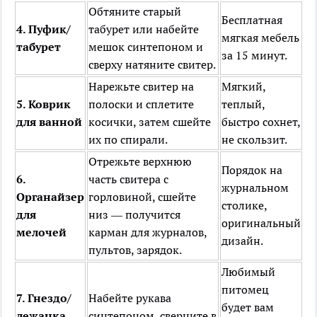
Обтяните старый
Бесплатная
4. Пуфик/
табурет или набейте
мягкая мебель
табурет
мешок синтепоном и
за 15 минут.
сверху натяните свитер.
Нарежьте свитер на
Мягкий,
5. Коврик
полоски и сплетите
теплый,
для ванной
косички, затем сшейте
быстро сохнет,
их по спирали.
не скользит.
Отрежьте верхнюю
Порядок на
6.
часть свитера с
журнальном
Органайзер
горловиной, сшейте
столике,
для
низ — получится
оригинальный
мелочей
карман для журналов,
дизайн.
пультов, зарядок.
Любимый
питомец
7. Гнездо/
Набейте рукава
будет вам
лежанка
синтепоном, сверните в