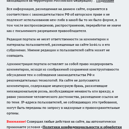
находящихся на территории Российской Федерации)".
Подробнее
Вся информация, размещенная на данном сайте, охраняется в
соответствии с законодательством РФ об авторском праве и не
подлежит использованию кем-либо в какой бы то ни было форме, в
том числе воспроизведению, распространению, переработке не иначе
как с письменного разрешения правообладателя.
Редакция портала не несет ответственности за комментарии и
материалы пользователей, размещенные на сайте ko44.ru и его
субдоменах. Мнение редакции и пользователей сайта может не
совпадать.
Администрация портала оставляет за собой право модерировать
комментарии, исходя из соображений сохранения конструктивности
обсуждения тем и соблюдения законодательства РФ и
рекомендательных технологий. На сайте не допускаются
комментарии, содержащие нецензурную брань, разжигающие
межнациональную рознь, возбуждающие ненависть или вражду, а
равно унижение человеческого достоинства, размещение ссылок не
по теме. IP-адреса пользователей, не соблюдающих эти требования,
могут быть переданы по запросу в надзорные и правоохранительные
органы.
Внимание!
Совершая любые действия на сайте, вы автоматически
принимаете условия «
Политики конфиденциальности и обработки