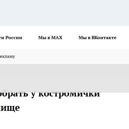
ти России
Мы в MAX
Мы в ВКонтакте
рекламу
обрать у костромички
лище