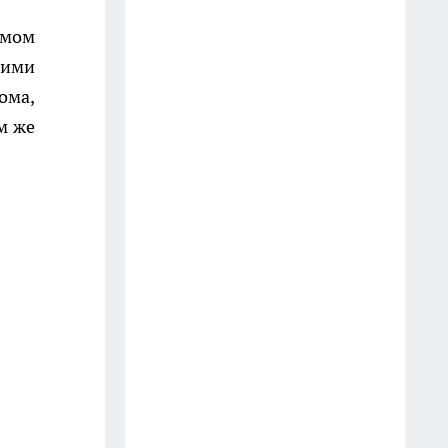
14 июля
омом
В Костроме подали обращение
щими
о гибели военных
ома,
27 июля
м же
Жителям Костромы приходят
повестки по новым правилам
18 июля
Военком призывает
работников предприятий
встать на защиту Костромы
16 июля
Кострому и Москву свяжет
метро: сколько будет стоить
билет, и когда появится