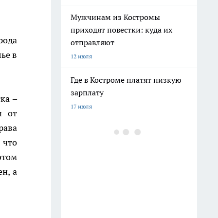
Мужчинам из Костромы
приходят повестки: куда их
рода
отправляют
ье в
12 июля
Где в Костроме платят низкую
зарплату
ка –
17 июля
и от
рава
"Было плохо несколько дней":
 что
подробности смерти молодого
пациента в костромской рехабе
этом
16 июля
н, а
Военные набирают мужчин на
защиту Костромской области