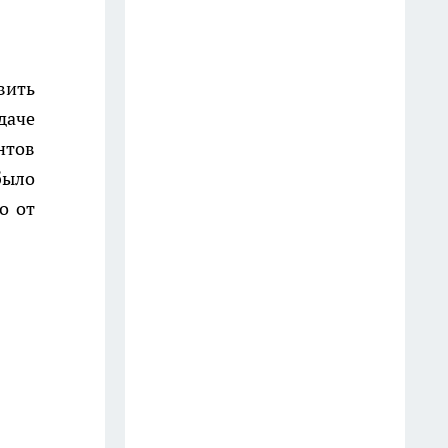
День города в Костроме 8
августа 2026 года: афиша
праздника
вить
31 июля
даче
Забыла про откачку, смрад и
нтов
облака мух — засыпаю в яму
было
порошок с кухни: всасывает
о от
запах из дачного туалета в
мгновение ока
14 июля
От блогера из Костромы
ростом с первоклассника
фанатеют семь миллионов:
"Зашло, когда станцевал на
костылях"