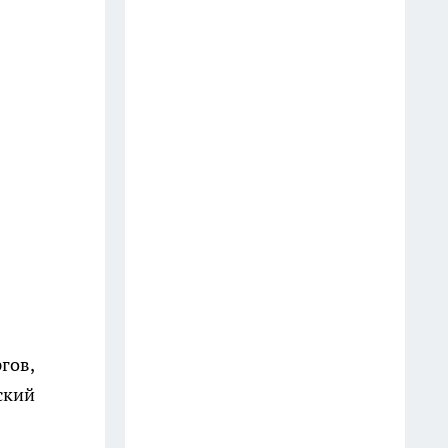
от БПЛА
12 июля
Вражеские БПЛА уничтожили
над Костромской областью
27 июля
Мощный тропический вынос
до 38 градусов идет в сторону
Костромы
23 июля
Военные проверяют
документы и проводят
собрания среди мужчин в
гов,
Костроме
ский
17 июля