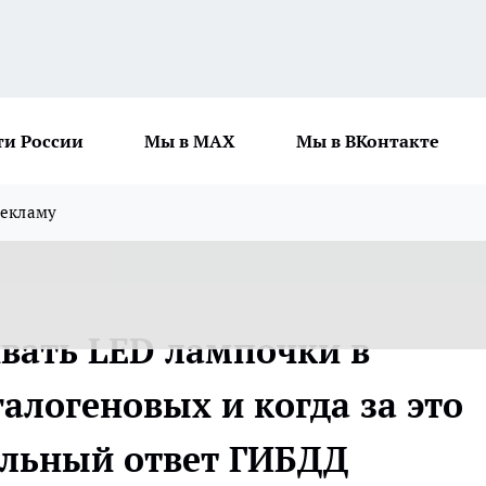
ти России
Мы в MAX
Мы в ВКонтакте
рекламу
вать LED лампочки в
алогеновых и когда за это
альный ответ ГИБДД