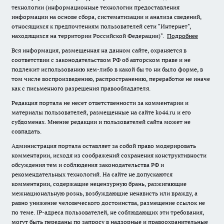
технологии (информационные технологии предоставления
информации на основе сбора, систематизации и анализа сведений,
относящихся к предпочтениям пользователей сети "Интернет",
находящихся на территории Российской Федерации)".
Подробнее
Вся информация, размещенная на данном сайте, охраняется в
соответствии с законодательством РФ об авторском праве и не
подлежит использованию кем-либо в какой бы то ни было форме, в
том числе воспроизведению, распространению, переработке не иначе
как с письменного разрешения правообладателя.
Редакция портала не несет ответственности за комментарии и
материалы пользователей, размещенные на сайте ko44.ru и его
субдоменах. Мнение редакции и пользователей сайта может не
совпадать.
Администрация портала оставляет за собой право модерировать
комментарии, исходя из соображений сохранения конструктивности
обсуждения тем и соблюдения законодательства РФ и
рекомендательных технологий. На сайте не допускаются
комментарии, содержащие нецензурную брань, разжигающие
межнациональную рознь, возбуждающие ненависть или вражду, а
равно унижение человеческого достоинства, размещение ссылок не
по теме. IP-адреса пользователей, не соблюдающих эти требования,
могут быть переданы по запросу в надзорные и правоохранительные