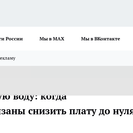
ти России
Мы в MAX
Мы в ВКонтакте
рекламу
ую воду: когда
аны снизить плату до нул