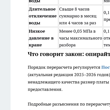
воды
мн
Длительное
Свыше 8 часов
0,
отключение
суммарно в месяц
пр
воды
или 4 часов за раз
Низкое
Менее 0,03 МПа в
0,
давление в
часы максимального
от
кране
разбора
те
Что говорит закон: опирай
Порядок перерасчета регулируется
Пос
(актуальная редакция 2025–2026 годов)
ненадлежащего качества размер платы 
предоставления.
Подробные разъяснения по перерасчет