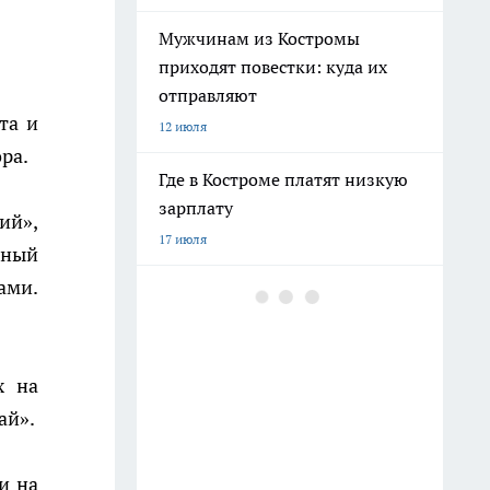
Мужчинам из Костромы
приходят повестки: куда их
отправляют
та и
12 июля
ра.
Где в Костроме платят низкую
зарплату
ий»,
17 июля
ьный
ами.
Ехать ли в Крым 2026 из-за
ситуации со светом и
бензином: репортаж
8 июля
х на
ай».
Бензина хватает, а очереди
поэтому: все о топливе в
и на