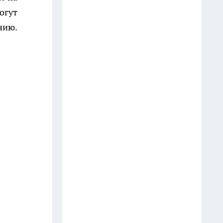
Костроме. Цены, заправки,
огут
прогнозы
нию.
8 июля
"Было плохо несколько дней":
подробности смерти молодого
пациента в костромской рехабе
16 июля
Военные набирают мужчин на
защиту Костромской области
от БПЛА
12 июля
Вражеские БПЛА уничтожили
над Костромской областью
27 июля