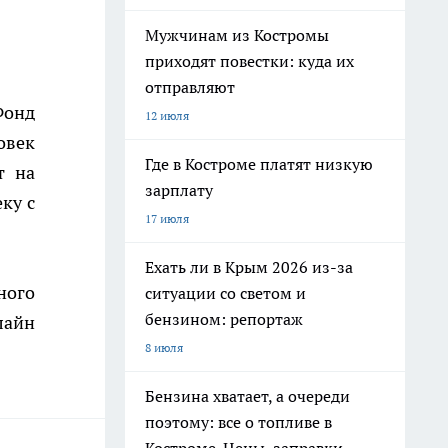
Мужчинам из Костромы
приходят повестки: куда их
отправляют
Фонд
12 июля
овек
Где в Костроме платят низкую
т на
зарплату
ку с
17 июля
Ехать ли в Крым 2026 из-за
ного
ситуации со светом и
бензином: репортаж
лайн
8 июля
Бензина хватает, а очереди
поэтому: все о топливе в