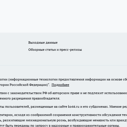
Выходные данные
Обзорные статьи и пресс-релизы
гии (информационные технологии предоставления информации на основе сбор
итории Российской Федерации)".
Подробнее
твии с законодательством РФ об авторском праве и не подлежит использовани
менного разрешения правообладателя.
лы пользователей, размещенные на сайте ko44.ru и его субдоменах. Мнение ре
нтарии, исходя из соображений сохранения конструктивности обсуждения те
ь, разжигающие межнациональную рознь, возбуждающие ненависть или вражду,
огут быть переданы по запросу в надзорные и правоохранительные органы.