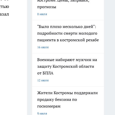
Костроме. Цены, заправки,
стью
прогнозы
азал
8 июля
"Было плохо несколько дней":
подробности смерти молодого
пациента в костромской рехабе
16 июля
Военные набирают мужчин на
защиту Костромской области
от БПЛА
12 июля
Жители Костромы поддержали
продажу бензина по
госномерам
9 июля