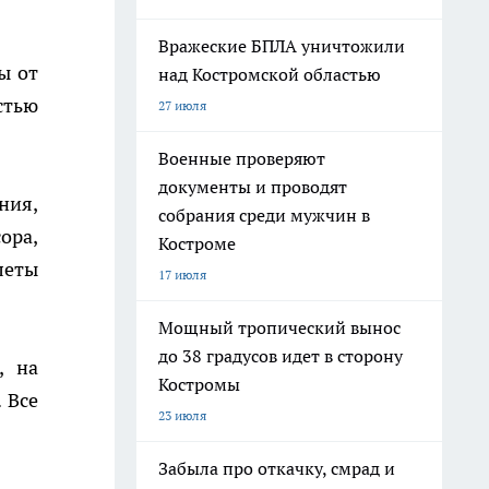
Вражеские БПЛА уничтожили
ы от
над Костромской областью
стью
27 июля
Военные проверяют
документы и проводят
ния,
собрания среди мужчин в
ора,
Костроме
леты
17 июля
Мощный тропический вынос
до 38 градусов идет в сторону
, на
Костромы
 Все
23 июля
Забыла про откачку, смрад и