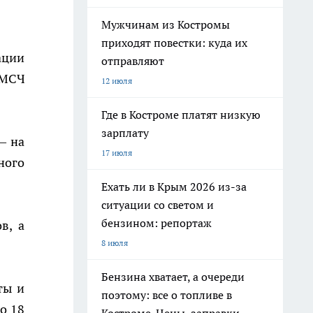
Мужчинам из Костромы
приходят повестки: куда их
ации
отправляют
 МСЧ
12 июля
Где в Костроме платят низкую
зарплату
– на
17 июля
ного
Ехать ли в Крым 2026 из-за
ситуации со светом и
бензином: репортаж
в, а
8 июля
Бензина хватает, а очереди
ты и
поэтому: все о топливе в
о 18