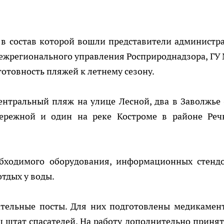
 в состав которой вошли представители администр
межрегионального управления Росприроднадзора, ГУ
готовность пляжей к летнему сезону.
ентральный пляж на улице Лесной, два в Заволжье 
ережной и один на реке Костроме в районе Реч
бходимого оборудования, информационных стендо
отдых у воды.
ательные посты. Для них подготовлены медикамен
 штат спасателей. На работу дополнительно принят