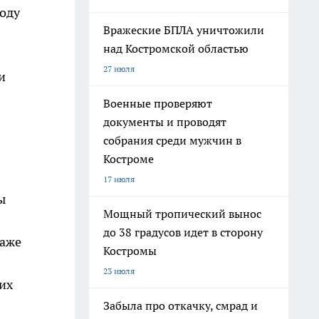
году
Вражеские БПЛА уничтожили
над Костромской областью
27 июля
и
Военные проверяют
документы и проводят
собрания среди мужчин в
Костроме
17 июля
ы
Мощный тропический вынос
до 38 градусов идет в сторону
даже
Костромы
23 июля
их
Забыла про откачку, смрад и