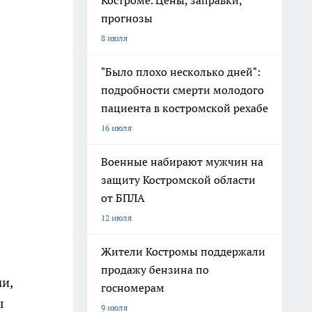
Костроме. Цены, заправки,
прогнозы
8 июля
"Было плохо несколько дней":
подробности смерти молодого
пациента в костромской рехабе
16 июля
Военные набирают мужчин на
защиту Костромской области
от БПЛА
12 июля
Жители Костромы поддержали
продажу бензина по
и,
госномерам
ы
9 июля