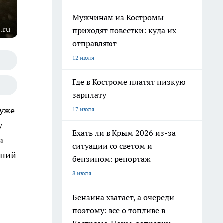
Мужчинам из Костромы
.ru
приходят повестки: куда их
отправляют
12 июля
Где в Костроме платят низкую
зарплату
 уже
17 июля
у
Ехать ли в Крым 2026 из-за
а
ситуации со светом и
аний
бензином: репортаж
8 июля
Бензина хватает, а очереди
поэтому: все о топливе в