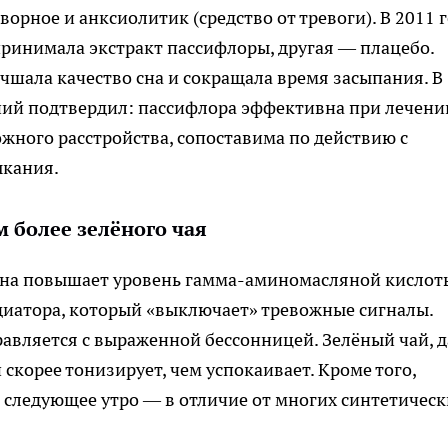
рное и анксиолитик (средство от тревоги). В 2011 
ринимала экстракт пассифлоры, другая — плацебо.
чшала качество сна и сокращала время засыпания. В
аний подтвердил: пассифлора эффективна при лечени
жного расстройства, сопоставима по действию с
ыкания.
 более зелёного чая
она повышает уровень гамма-аминомасляной кислот
диатора, который «выключает» тревожные сигналы.
равляется с выраженной бессонницей. Зелёный чай, 
 скорее тонизирует, чем успокаивает. Кроме того,
 следующее утро — в отличие от многих синтетическ